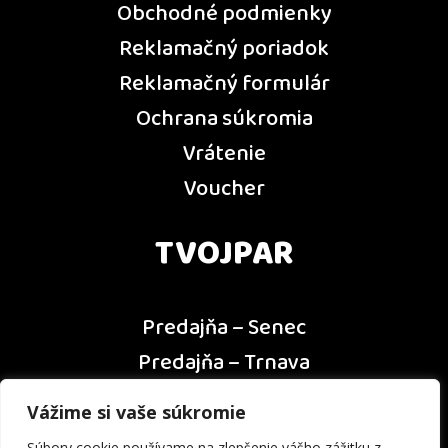
Obchodné podmienky
Reklamačný poriadok
Reklamačný formulár
Ochrana súkromia
Vrátenie
Voucher
TVOJPAR
Predajňa – Senec
Predajňa – Trnava
Predajňa – Dunajská Streda
Vážime si vaše súkromie
Predajňa – Nitra
Súbory cookie používame na zlepšenie vášho zážitku z