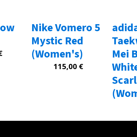
Low
Nike Vomero 5
adid
Mystic Red
Tae
(Women's)
Mei B
€
White
115,00
€
Scarl
(Wom