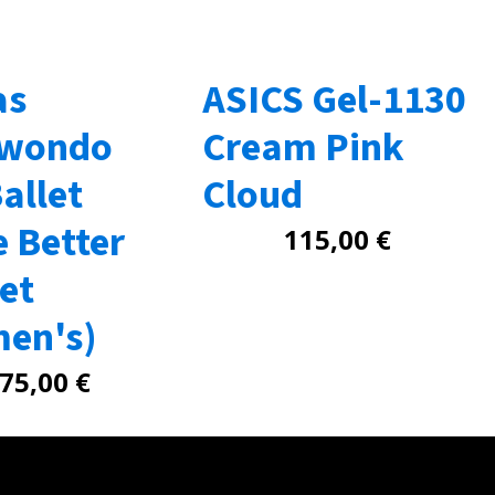
as
ASICS Gel-1130
kwondo
Cream Pink
allet
Cloud
 Better
115,00
€
et
en's)
75,00
€