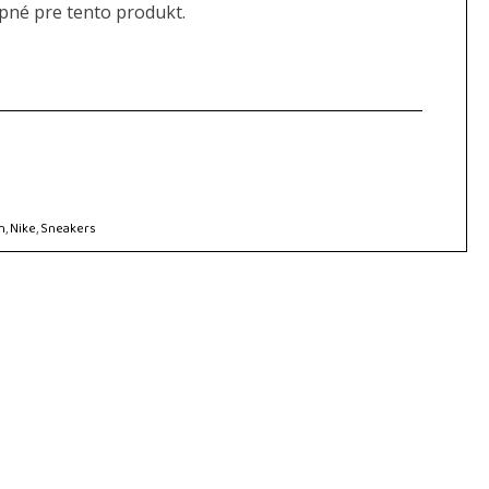
upné pre tento produkt.
n
,
Nike
,
Sneakers