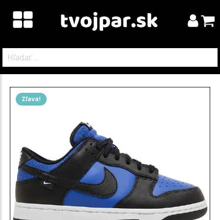
Hľadať:
Zľava!