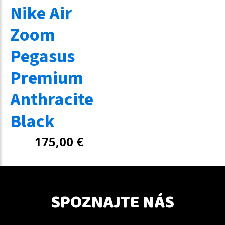
Nike Air
Zoom
Pegasus
Premium
Anthracite
Black
175,00
€
SPOZNAJTE NÁS