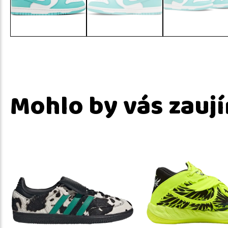
Mohlo by vás zauj