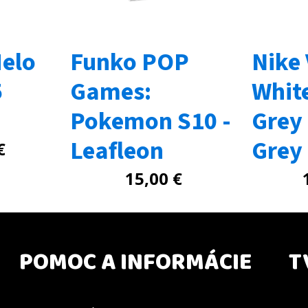
elo
Funko POP
Nike
5
Games:
Whit
Pokemon S10 -
Grey
Leafleon
Grey
€
15,00
€
POMOC A INFORMÁCIE
T