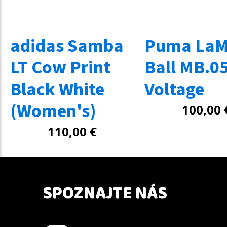
adidas Samba
Puma LaM
LT Cow Print
Ball MB.0
Black White
Voltage
(Women's)
100,00
110,00
€
SPOZNAJTE NÁS