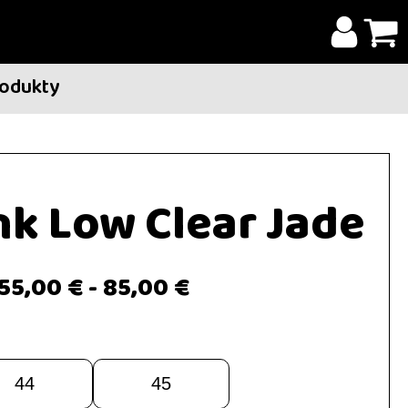
rodukty
nk Low Clear Jade
55,00 €
-
85,00 €
44
45