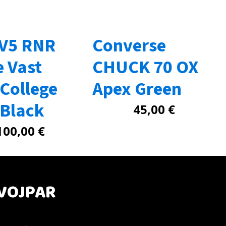
 V5 RNR
Converse
e Vast
CHUCK 70 OX
 College
Apex Green
 Black
45,00
€
100,00
€
VOJPAR