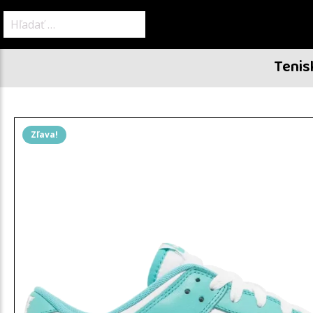
Hľadať:
Tenis
Zľava!