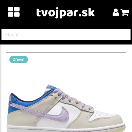
Hľadať:
Zľava!