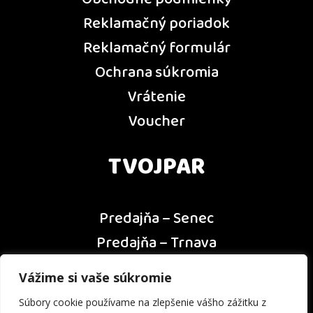
Obchodné podmienky
Reklamačný poriadok
Reklamačný formulár
Ochrana súkromia
Vrátenie
Voucher
TVOJPAR
Predajňa – Senec
Predajňa – Trnava
Predajňa – Dunajská Streda
Vážime si vaše súkromie
Predajňa – Nitra
Súbory cookie používame na zlepšenie vášho zážitku z