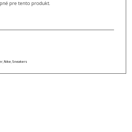
upné pre tento produkt.
er
,
Nike
,
Sneakers