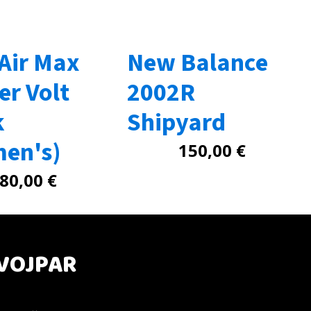
 Air Max
New Balance
er Volt
2002R
k
Shipyard
en's)
150,00
€
80,00
€
VOJPAR