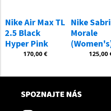
Nike Air Max TL
Nike Sabri
2.5 Black
Morale
Hyper Pink
(Women's
170,00
€
125,00
SPOZNAJTE NÁS