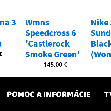
na 3
Wmns
Nike
Speedcross 6
Sund
)
'Castlerock
Blac
Smoke Green'
(Wom
€
145,00
€
POMOC A INFORMÁCIE
T