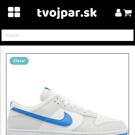
Hľadať:
Zľava!