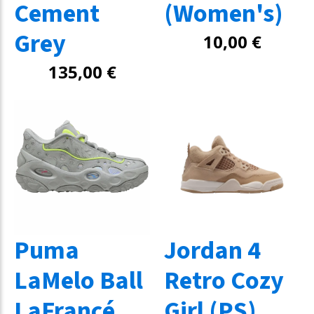
Cement
(Women's)
Grey
10,00
€
135,00
€
Puma
Jordan 4
LaMelo Ball
Retro Cozy
LaFrancé
Girl (PS)