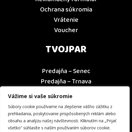
Ochrana súkromia
Vrátenie
Voucher
TVOJPAR
Predajňa – Senec
Predajňa – Trnava
Predajňa – Dunajská Streda
Vážime si vaše súkromie
Predajňa – Nitra
Súbory cookie používame na zlepšenie vášho zážitku z
Kontakt
prehliadania, poskytovanie prispôsobených reklám alebo
obsahu a analýzu našej návštevnosti. Kliknutím na „Prijať
všetko“ súhlasíte s naším používaním súborov cookie.