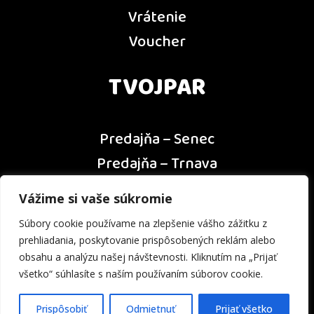
Vrátenie
Voucher
TVOJPAR
Predajňa – Senec
Predajňa – Trnava
Predajňa – Dunajská Streda
Vážime si vaše súkromie
Predajňa – Nitra
Súbory cookie používame na zlepšenie vášho zážitku z
Kontakt
prehliadania, poskytovanie prispôsobených reklám alebo
obsahu a analýzu našej návštevnosti. Kliknutím na „Prijať
všetko“ súhlasíte s naším používaním súborov cookie.
Prispôsobiť
Odmietnuť
Prijať všetko