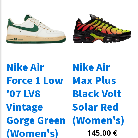
Nike Air
Nike Air
Force 1 Low
Max Plus
'07 LV8
Black Volt
Vintage
Solar Red
Gorge Green
(Women's)
(Women's)
145,00
€