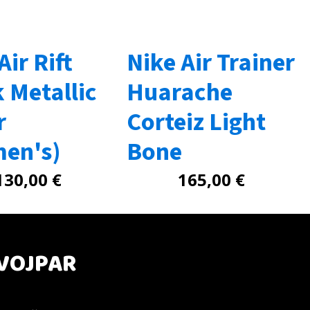
Air Rift
Nike Air Trainer
 Metallic
Huarache
r
Corteiz Light
en's)
Bone
130,00
€
165,00
€
VOJPAR