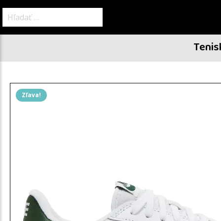
Hľadať:
Tenis
Zľava!