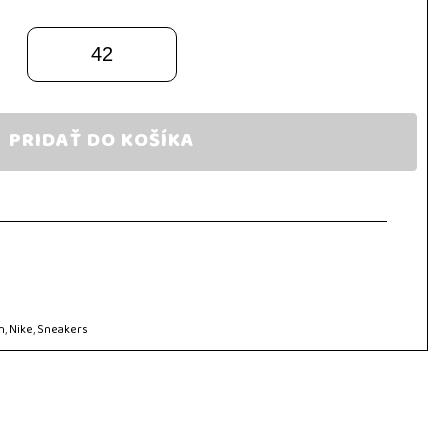
42
PRIDAŤ DO KOŠÍKA
n
,
Nike
,
Sneakers