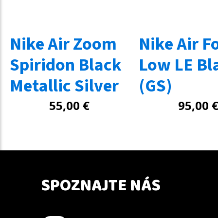
Nike Air Zoom
Nike Air F
Spiridon Black
Low LE Bl
Metallic Silver
(GS)
55,00
€
95,00
SPOZNAJTE NÁS