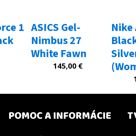
orce 1
ASICS Gel-
Nike 
ack
Nimbus 27
Black
White Fawn
Silve
(Wom
€
145,00
€
POMOC A INFORMÁCIE
T