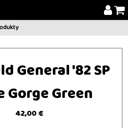
rodukty
eld General '82 SP
e Gorge Green
42,00 €