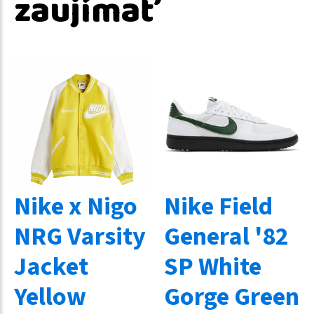
zaujímať
Nike x Nigo
Nike Field
NRG Varsity
General '82
Jacket
SP White
Yellow
Gorge Green