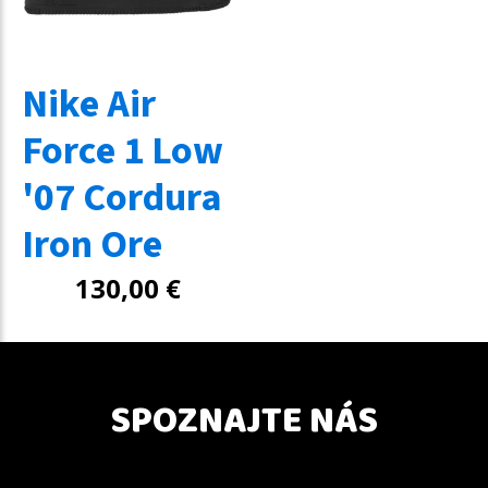
Nike Air
Force 1 Low
'07 Cordura
Iron Ore
130,00
€
SPOZNAJTE NÁS