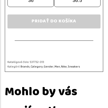
36
36.5
PRIDAŤ DO KOŠÍKA
Katalógové číslo:
537732-013
Kategórií:
Brands
,
Category
,
Gender
,
Men
,
Nike
,
Sneakers
Mohlo by vás