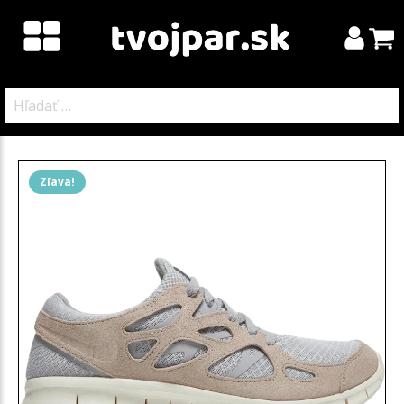
Hľadať:
Zľava!