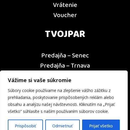
Vrátenie
Voucher
TVOJPAR
Predajňa – Senec
Predajňa – Trnava
Predajňa – Dunajská Streda
Vážime si vaše súkromie
Predajňa – Nitra
Súbory cookie používame na zlepšenie vášho zážitku z
Kontakt
prehliadania, poskytovanie prispôsobených reklám alebo
obsahu a analýzu našej návštevnosti. Kliknutím na „Prijať
všetko“ súhlasíte s naším používaním súborov cookie.
Prispôsobiť
Odmietnuť
Prijať všetko