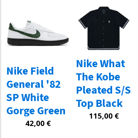
Nike What
Nike Field
The Kobe
General '82
Pleated S/S
SP White
Top Black
Gorge Green
115,00
€
42,00
€