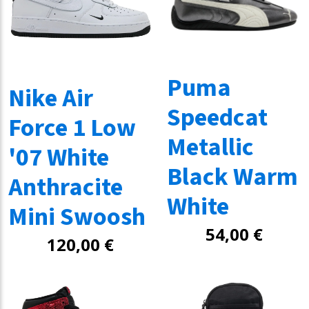
Puma
Nike Air
Speedcat
Force 1 Low
Metallic
'07 White
Black Warm
Anthracite
White
Mini Swoosh
54,00
€
120,00
€