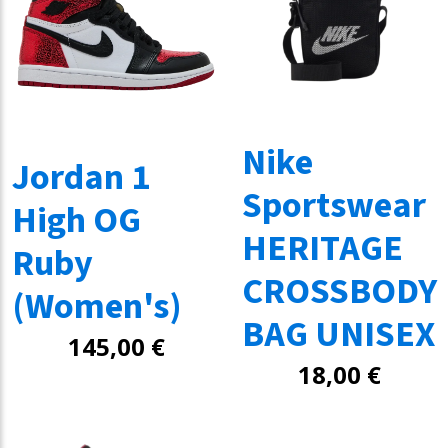
Nike
Jordan 1
Sportswear
High OG
HERITAGE
Ruby
CROSSBODY
(Women's)
BAG UNISEX
145,00
€
18,00
€