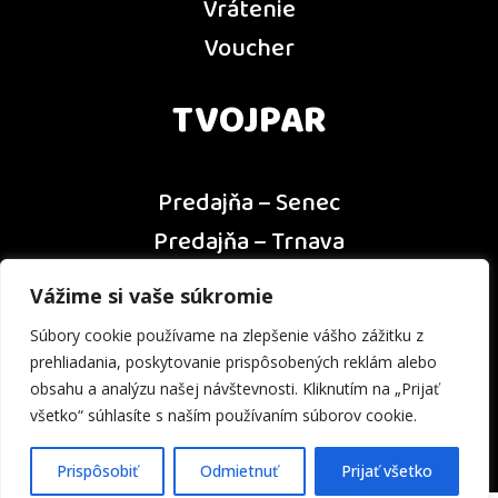
Vrátenie
Voucher
TVOJPAR
Predajňa – Senec
Predajňa – Trnava
Predajňa – Dunajská Streda
Vážime si vaše súkromie
Predajňa – Nitra
Súbory cookie používame na zlepšenie vášho zážitku z
Kontakt
prehliadania, poskytovanie prispôsobených reklám alebo
obsahu a analýzu našej návštevnosti. Kliknutím na „Prijať
všetko“ súhlasíte s naším používaním súborov cookie.
Prispôsobiť
Odmietnuť
Prijať všetko