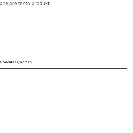
upné pre tento produkt.
e
,
Sneakers
,
Women