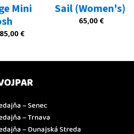
ge Mini
Sail (Women's)
osh
65,00
€
85,00
€
VOJPAR
edajňa – Senec
edajňa – Trnava
edajňa – Dunajská Streda