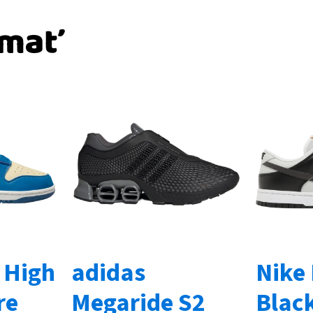
ímať
 High
adidas
Nike
re
Megaride S2
Black