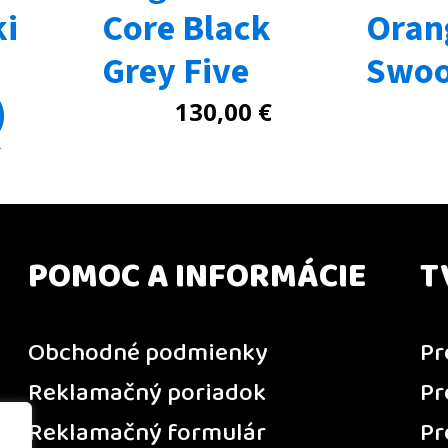
ki
Core Black
Oran
Grey Five
Swo
)
130,00
€
€
POMOC A INFORMÁCIE
T
Obchodné podmienky
Pr
Reklamačný poriadok
Pr
Reklamačný formulár
Pr