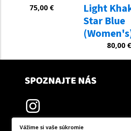
Light Kha
75,00
€
Star Blue
(Women's
80,00
SPOZNAJTE NÁS
Vážime si vaše súkromie