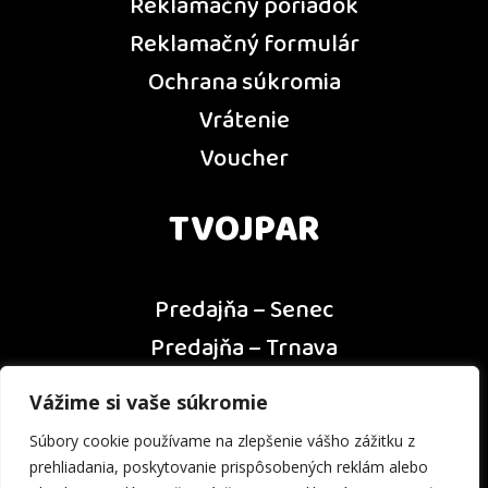
Reklamačný poriadok
Reklamačný formulár
Ochrana súkromia
Vrátenie
Voucher
TVOJPAR
Predajňa – Senec
Predajňa – Trnava
Predajňa – Dunajská Streda
Vážime si vaše súkromie
Predajňa – Nitra
Súbory cookie používame na zlepšenie vášho zážitku z
Kontakt
prehliadania, poskytovanie prispôsobených reklám alebo