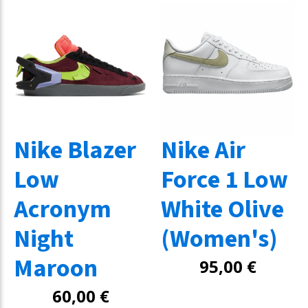
Nike Blazer
Nike Air
Low
Force 1 Low
Acronym
White Olive
Night
(Women's)
Maroon
95,00
€
60,00
€