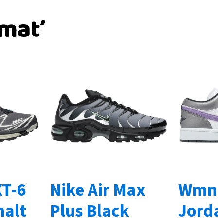
ímať
T-6
Nike Air Max
Wmns
halt
Plus Black
Jord