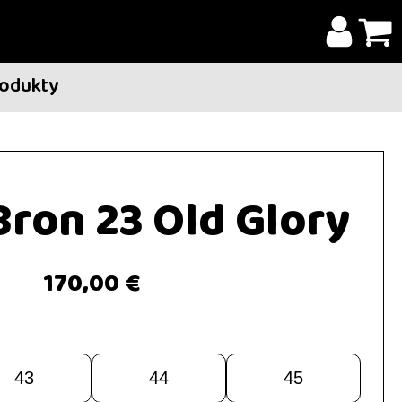
rodukty
Bron 23 Old Glory
170,00 €
43
44
45