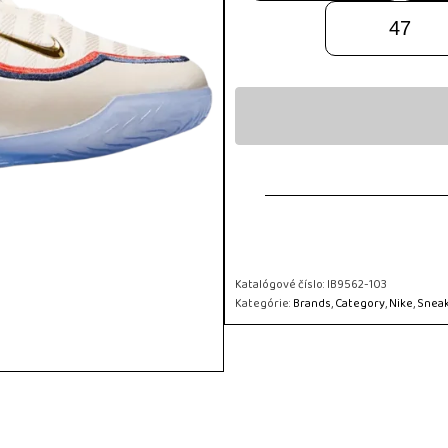
47
Katalógové číslo:
IB9562-103
Kategórie:
Brands
,
Category
,
Nike
,
Snea