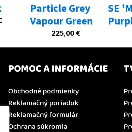
k
Particle Grey
SE 'M
Vapour Green
Purp
€
225,00
€
POMOC A INFORMÁCIE
T
Obchodné podmienky
Pr
Reklamačný poriadok
Pr
Reklamačný formulár
Pr
Ochrana súkromia
Pr