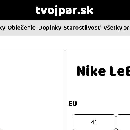
ky
Oblečenie
Doplnky
Starostlivosť
Všetky p
Nike Le
EU
41