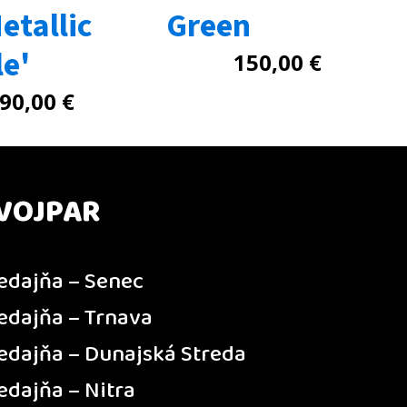
etallic
Green
le'
150,00
€
90,00
€
VOJPAR
edajňa – Senec
edajňa – Trnava
edajňa – Dunajská Streda
edajňa – Nitra