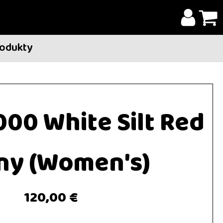
rodukty
000 White Silt Red
ny (Women's)
120,00 €