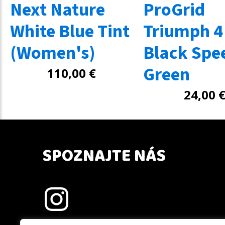
Next Nature
ProGrid
White Blue Tint
Triumph 4
(Women's)
Black Spe
Green
110,00
€
24,00
SPOZNAJTE NÁS