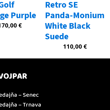
Golf
Retro SE
age Purple
Panda-Monium
White Black
170,00
€
Suede
110,00
€
VOJPAR
edajňa – Senec
edajňa – Trnava