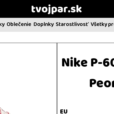
ky
Oblečenie
Doplnky
Starostlivosť
Všetky p
Nike P-6
Peo
EU