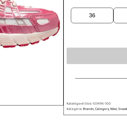
36
Katalógové číslo:
IO3496-100
Kategórie:
Brands
,
Category
,
Nike
,
Snea