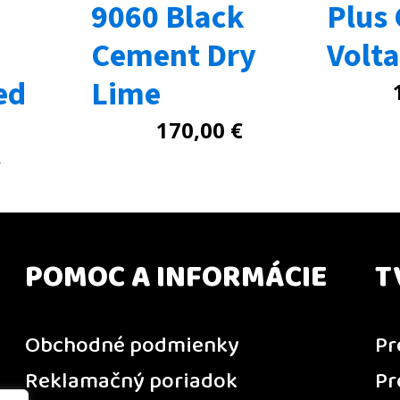
9060 Black
Plus 
Cement Dry
Volt
ed
Lime
170,00
€
€
POMOC A INFORMÁCIE
T
Obchodné podmienky
Pr
Reklamačný poriadok
Pr