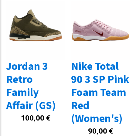
Jordan 3
Nike Total
Retro
90 3 SP Pink
Family
Foam Team
Affair (GS)
Red
(Women's)
100,00
€
90,00
€