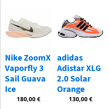
Nike ZoomX
adidas
Vaporfly 3
Adistar XLG
Sail Guava
2.0 Solar
Ice
Orange
180,00
€
130,00
€