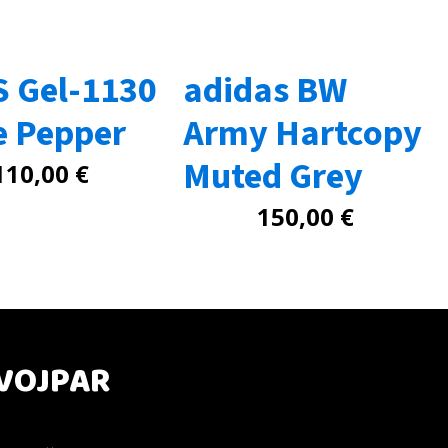
S Gel-1130
adidas BW
e Pepper
Army Hartcopy
Muted Grey
110,00
€
150,00
€
VOJPAR