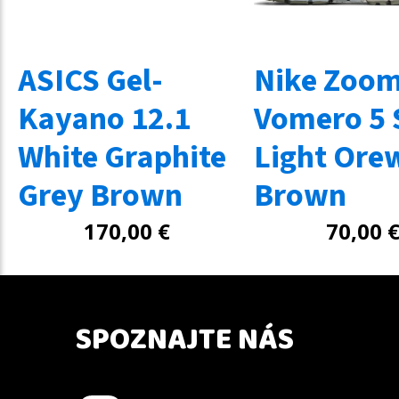
ASICS Gel-
Nike Zoo
Kayano 12.1
Vomero 5 
White Graphite
Light Ore
Grey Brown
Brown
170,00
€
70,00
SPOZNAJTE NÁS