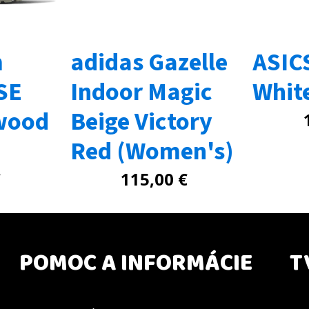
m
adidas Gazelle
ASIC
SE
Indoor Magic
Whit
wood
Beige Victory
Red (Women's)
€
115,00
€
POMOC A INFORMÁCIE
T