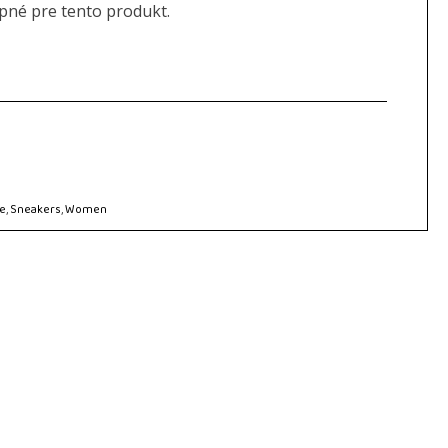
upné pre tento produkt.
e
,
Sneakers
,
Women