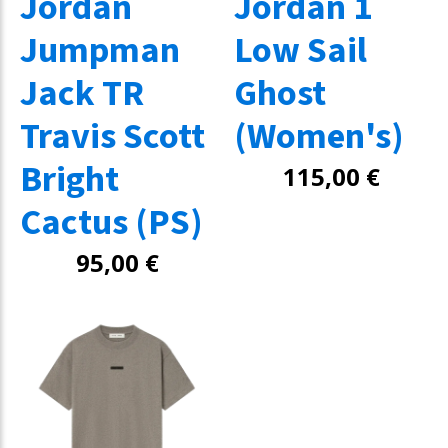
Jordan
Jordan 1
Jumpman
Low Sail
Jack TR
Ghost
Travis Scott
(Women's)
Bright
115,00
€
Cactus (PS)
95,00
€