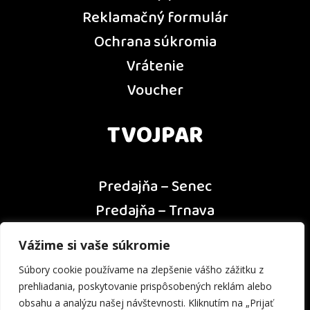
Reklamačný formulár
Ochrana súkromia
Vrátenie
Voucher
TVOJPAR
Predajňa – Senec
Predajňa – Trnava
Predajňa – Dunajská Streda
Vážime si vaše súkromie
Predajňa – Nitra
Súbory cookie používame na zlepšenie vášho zážitku z
Kontakt
prehliadania, poskytovanie prispôsobených reklám alebo
obsahu a analýzu našej návštevnosti. Kliknutím na „Prijať