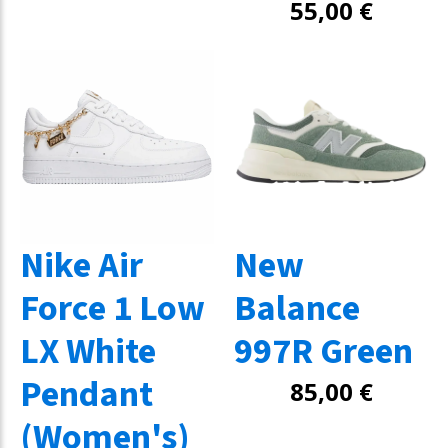
55,00
€
Nike Air
New
Force 1 Low
Balance
LX White
997R Green
Pendant
85,00
€
(Women's)