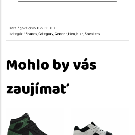
Katalógové číslo:
DV2913-003
Kategórií:
Brands
,
Category
,
Gender
,
Men
,
Nike
,
Sneakers
Mohlo by vás
zaujímať