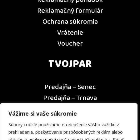
Reklamačný poriadok
Reklamačný formulár
Ochrana súkromia
Vrátenie
Voucher
TVOJPAR
Predajňa – Senec
Predajňa – Trnava
Predajňa – Dunajská Streda
Vážime si vaše súkromie
Predajňa – Nitra
Súbory cookie používame na zlepšenie vášho zážitku z
Kontakt
prehliadania, poskytovanie prispôsobených reklám alebo
obsahu a analýzu našej návštevnosti. Kliknutím na „Prijať