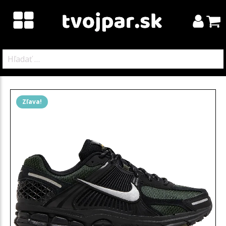
Hľadať:
Zľava!