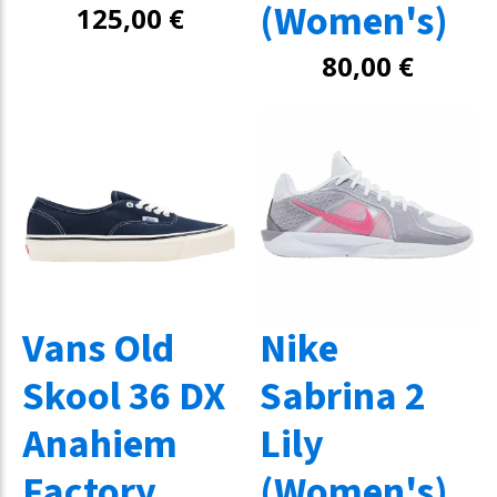
(Women's)
125,00
€
80,00
€
Vans Old
Nike
Skool 36 DX
Sabrina 2
Anahiem
Lily
Factory
(Women's)