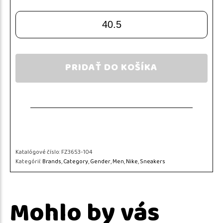
40.5
PRIDAŤ DO KOŠÍKA
Katalógové číslo:
FZ3653-104
Kategórií:
Brands
,
Category
,
Gender
,
Men
,
Nike
,
Sneakers
Mohlo by vás