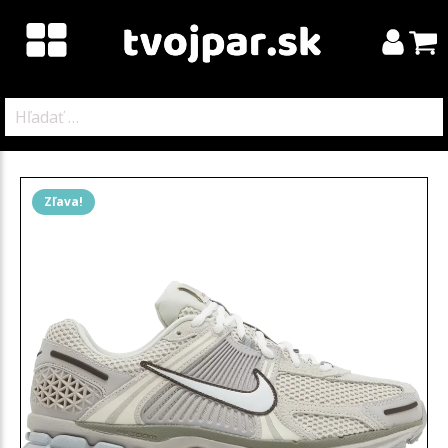
Hľadať:
Zľava!