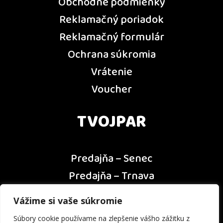
Obchodné podmienky
Reklamačný poriadok
Reklamačný formulár
Ochrana súkromia
Vrátenie
Voucher
TVOJPAR
Predajňa – Senec
Predajňa – Trnava
Predajňa – Dunajská Streda
Vážime si vaše súkromie
Predajňa – Nitra
Súbory cookie používame na zlepšenie vášho zážitku z