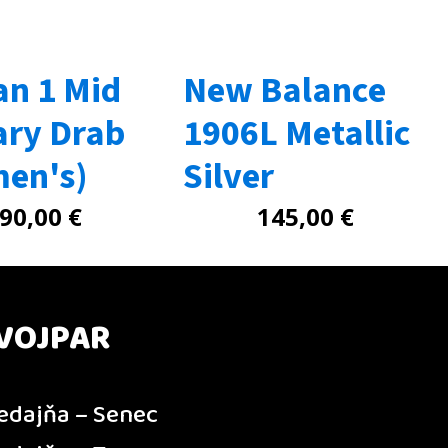
an 1 Mid
New Balance
ary Drab
1906L Metallic
en's)
Silver
90,00
€
145,00
€
VOJPAR
edajňa – Senec