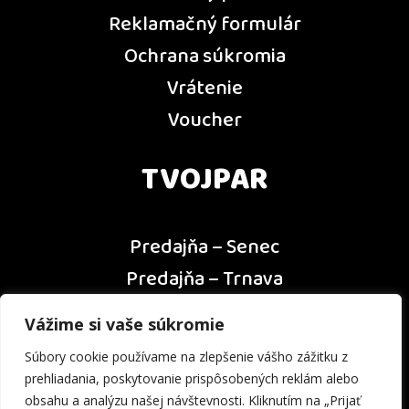
Reklamačný formulár
Ochrana súkromia
Vrátenie
Voucher
TVOJPAR
Predajňa – Senec
Predajňa – Trnava
Predajňa – Dunajská Streda
Vážime si vaše súkromie
Predajňa – Nitra
Súbory cookie používame na zlepšenie vášho zážitku z
Kontakt
prehliadania, poskytovanie prispôsobených reklám alebo
obsahu a analýzu našej návštevnosti. Kliknutím na „Prijať