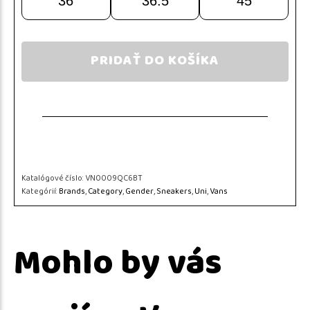
36
36.5
45
PRIDAŤ DO KOŠÍKA
Katalógové číslo:
VN0009QC6BT
Kategórií:
Brands
,
Category
,
Gender
,
Sneakers
,
Uni
,
Vans
Mohlo by vás