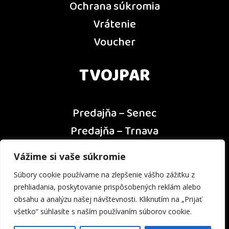
Ochrana súkromia
Vrátenie
Voucher
TVOJPAR
Predajňa – Senec
Predajňa – Trnava
Predajňa – Dunajská Streda
Vážime si vaše súkromie
Predajňa – Nitra
Súbory cookie používame na zlepšenie vášho zážitku z
Kontakt
prehliadania, poskytovanie prispôsobených reklám alebo
obsahu a analýzu našej návštevnosti. Kliknutím na „Prijať
všetko“ súhlasíte s naším používaním súborov cookie.