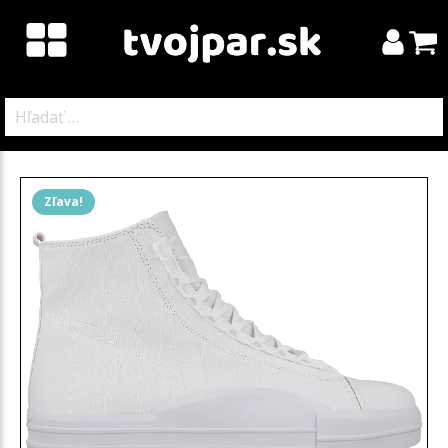
Hľadať:
Zľava!