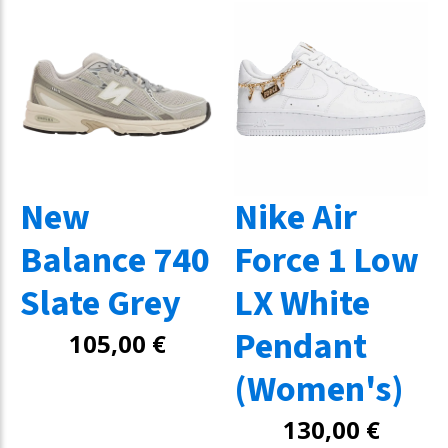
New
Nike Air
Balance 740
Force 1 Low
Slate Grey
LX White
Pendant
105,00
€
(Women's)
130,00
€