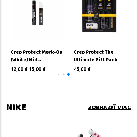
Crep Protect Mark-On
Crep Protect The
(White) Mid...
Ultimate Gift Pack
12,00
€
15,00
€
45,00
€
NIKE
ZOBRAZIŤ VIAC