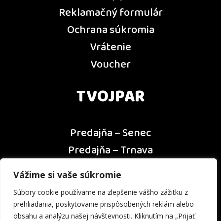
Reklamačný formulár
Ochrana súkromia
Vrátenie
Voucher
TVOJPAR
Predajňa – Senec
Predajňa – Trnava
Predajňa – Dunajská Streda
Vážime si vaše súkromie
Predajňa – Nitra
Súbory cookie používame na zlepšenie vášho zážitku z
Kontakt
prehliadania, poskytovanie prispôsobených reklám alebo
obsahu a analýzu našej návštevnosti. Kliknutím na „Prijať