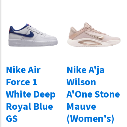
Nike Air
Nike A'ja
Force 1
Wilson
White Deep
A'One Stone
Royal Blue
Mauve
GS
(Women's)