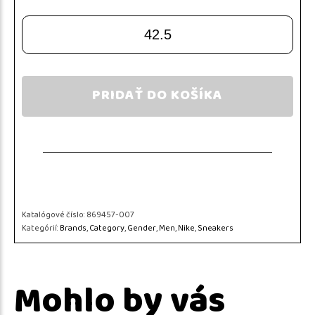
42.5
PRIDAŤ DO KOŠÍKA
Katalógové číslo:
869457-007
Kategórií:
Brands
,
Category
,
Gender
,
Men
,
Nike
,
Sneakers
Mohlo by vás