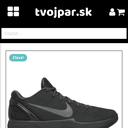
Hľadať:
Zľava!