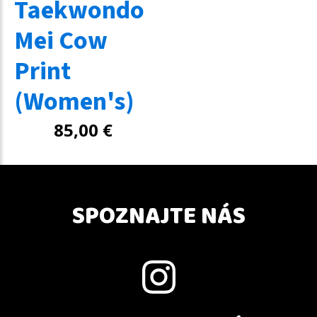
Taekwondo
Mei Cow
Print
(Women's)
85,00
€
SPOZNAJTE NÁS