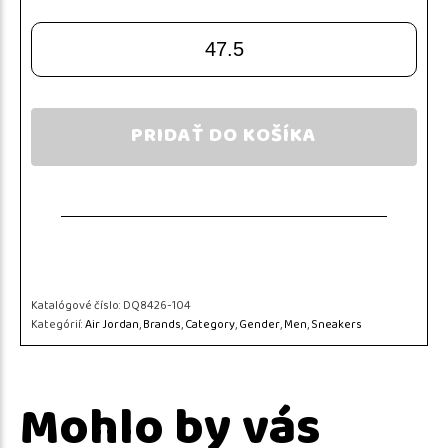
47.5
PRIDAŤ DO KOŠÍKA
Katalógové číslo:
DQ8426-104
Kategórií:
Air Jordan
,
Brands
,
Category
,
Gender
,
Men
,
Sneakers
Mohlo by vás