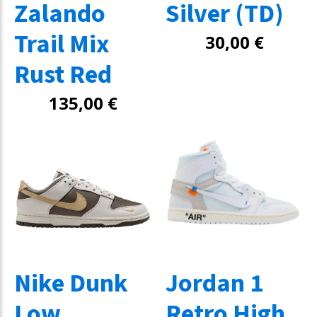
Zalando
Silver (TD)
Trail Mix
30,00
€
Rust Red
135,00
€
Nike Dunk
Jordan 1
Low
Retro High