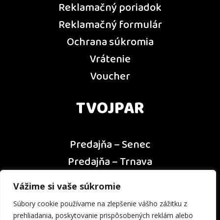
Reklamačný poriadok
Reklamačný formulár
Ochrana súkromia
Vrátenie
Voucher
TVOJPAR
Predajňa – Senec
Predajňa – Trnava
Predajňa – Dunajská Streda
Vážime si vaše súkromie
Predajňa – Nitra
Súbory cookie používame na zlepšenie vášho zážitku z
Kontakt
prehliadania, poskytovanie prispôsobených reklám alebo