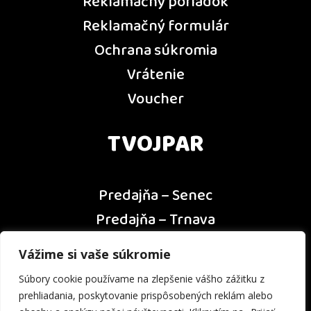
Reklamačný poriadok
Reklamačný formulár
Ochrana súkromia
Vrátenie
Voucher
TVOJPAR
Predajňa – Senec
Predajňa – Trnava
Predajňa – Dunajská Streda
Vážime si vaše súkromie
Predajňa – Nitra
Súbory cookie používame na zlepšenie vášho zážitku z
Kontakt
prehliadania, poskytovanie prispôsobených reklám alebo