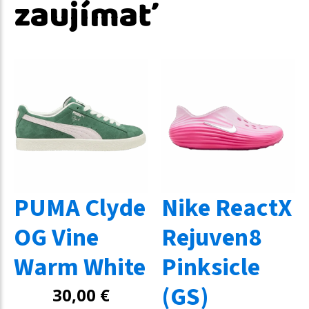
zaujímať
PUMA Clyde
Nike ReactX
OG Vine
Rejuven8
Warm White
Pinksicle
(GS)
30,00
€