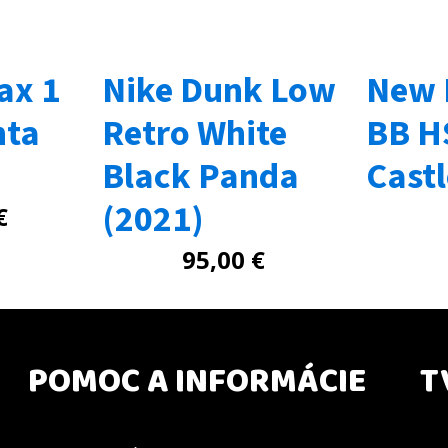
ax 1
Nike Dunk Low
New 
nta
Retro White
BB H
Black Panda
Cast
(2021)
€
95,00
€
POMOC A INFORMÁCIE
T