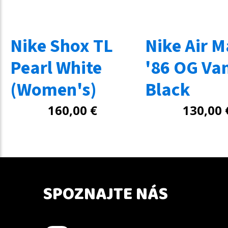
Nike Shox TL
Nike Air M
Pearl White
'86 OG Va
(Women's)
Black
160,00
€
130,00
SPOZNAJTE NÁS