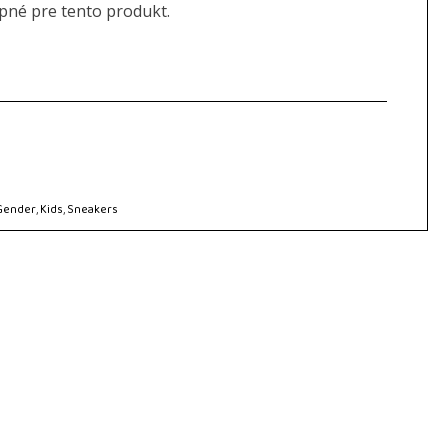
upné pre tento produkt.
Gender
,
Kids
,
Sneakers