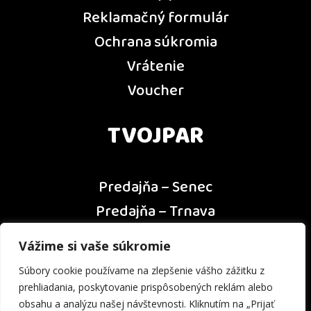
Reklamačný formulár
Ochrana súkromia
Vrátenie
Voucher
TVOJPAR
Predajňa – Senec
Predajňa – Trnava
Predajňa – Dunajská Streda
Vážime si vaše súkromie
Predajňa – Nitra
Súbory cookie používame na zlepšenie vášho zážitku z
Kontakt
prehliadania, poskytovanie prispôsobených reklám alebo
obsahu a analýzu našej návštevnosti. Kliknutím na „Prijať