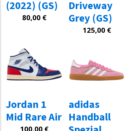
(2022) (GS)
Driveway
Grey (GS)
80,00
€
125,00
€
Jordan 1
adidas
Mid Rare Air
Handball
Spezial
100,00
€