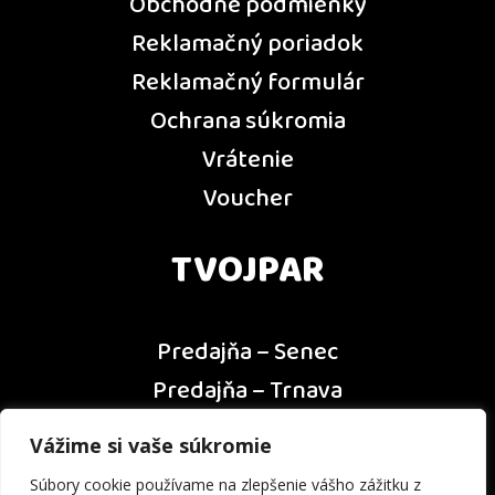
Obchodné podmienky
Reklamačný poriadok
Reklamačný formulár
Ochrana súkromia
Vrátenie
Voucher
TVOJPAR
Predajňa – Senec
Predajňa – Trnava
Predajňa – Dunajská Streda
Vážime si vaše súkromie
Predajňa – Nitra
Súbory cookie používame na zlepšenie vášho zážitku z