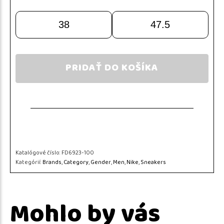
38
47.5
PRIDAŤ DO KOŠÍKA
Katalógové číslo:
FD6923-100
Kategórií:
Brands
,
Category
,
Gender
,
Men
,
Nike
,
Sneakers
Mohlo by vás