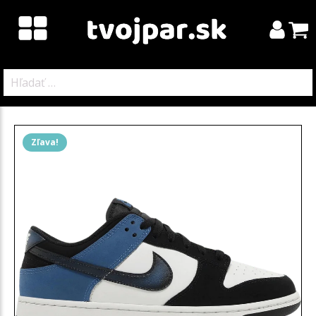
Hľadať:
Zľava!