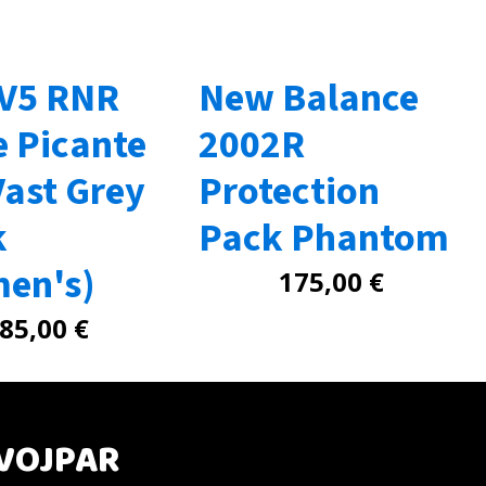
 V5 RNR
New Balance
e Picante
2002R
Vast Grey
Protection
k
Pack Phantom
en's)
175,00
€
85,00
€
VOJPAR