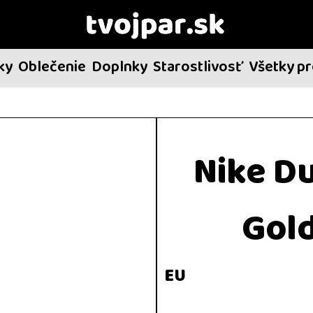
ky
Oblečenie
Doplnky
Starostlivosť
Všetky p
Nike D
Gold
EU