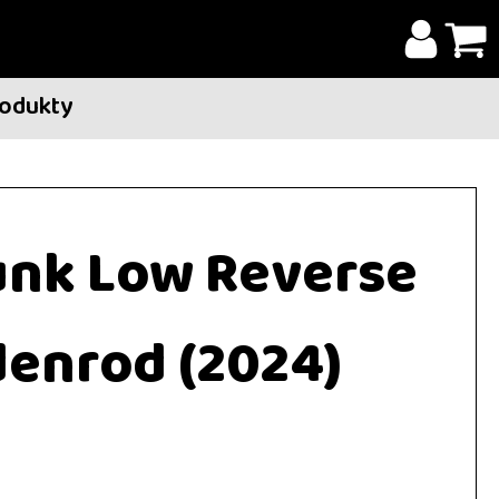
rodukty
unk Low Reverse
enrod (2024)