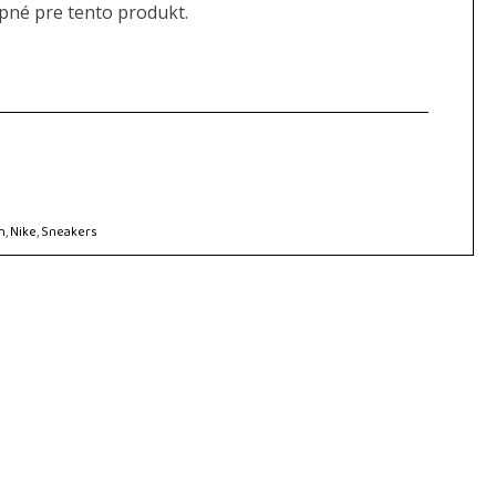
upné pre tento produkt.
n
,
Nike
,
Sneakers