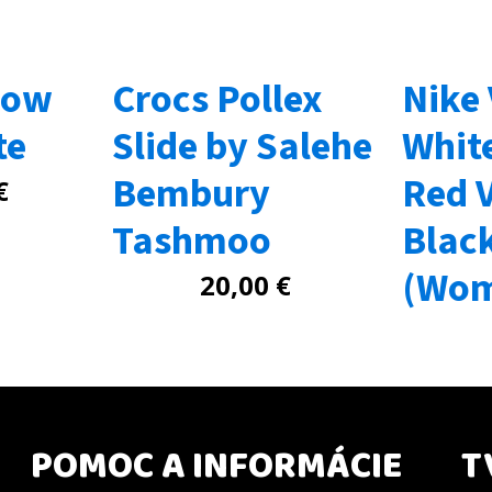
Low
Crocs Pollex
Nike
te
Slide by Salehe
Whit
Bembury
Red 
€
Tashmoo
Blac
(Wom
20,00
€
POMOC A INFORMÁCIE
T