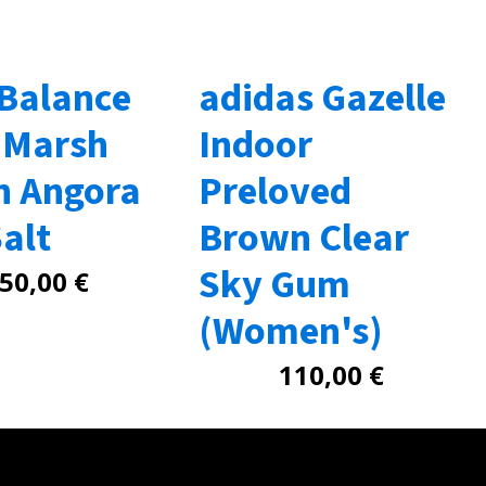
Balance
adidas Gazelle
 Marsh
Indoor
n Angora
Preloved
alt
Brown Clear
Sky Gum
50,00
€
(Women's)
110,00
€